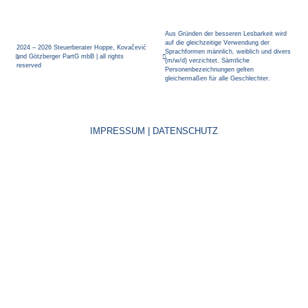
Aus Gründen der besseren Lesbarkeit wird
auf die gleichzeitige Verwendung der
2024 – 2026 Steuerberater Hoppe, Kovačević
Sprachformen männlich, weiblich und divers
und Götzberger PartG mbB | all rights
(m/w/d) verzichtet. Sämtliche
reserved
Personenbezeichnungen gelten
gleichermaßen für alle Geschlechter.
IMPRESSUM
|
DATENSCHUTZ