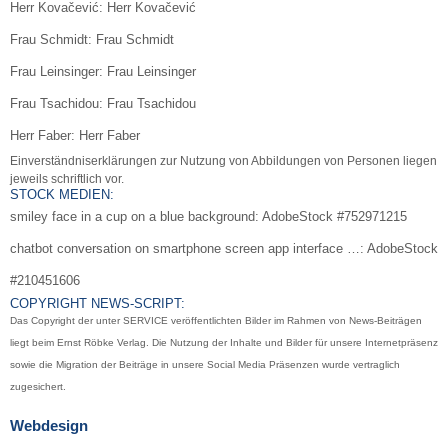
Herr Kovačević: Herr Kovačević
Frau Schmidt: Frau Schmidt
Frau Leinsinger: Frau Leinsinger
Frau Tsachidou: Frau Tsachidou
Herr Faber: Herr Faber
Einverständniserklärungen zur Nutzung von Abbildungen von Personen liegen
jeweils schriftlich vor.
STOCK MEDIEN:
smiley face in a cup on a blue background: AdobeStock #752971215
chatbot conversation on smartphone screen app interface …: AdobeStock
#210451606
COPYRIGHT NEWS-SCRIPT:
Das Copyright der unter SERVICE veröffentlichten Bilder im Rahmen von News-Beiträgen
liegt beim Ernst Röbke Verlag. Die Nutzung der Inhalte und Bilder für unsere Internetpräsenz
sowie die Migration der Beiträge in unsere Social Media Präsenzen wurde vertraglich
zugesichert.
Webdesign